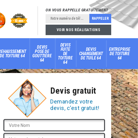
ON VOUS RAPPELLE GRATUITEMENT
VOIR NOS RÉALISATIONS
DEVIS
DEVIS
FUITE
DEVIS
ENTREPRISE
REHAUSSEMENT
POSE DE
DE
CHANGEMENT
DE TOITURE
DE TOITURE 64
GOUTTIÈRE
TOITURE
DE TUILE 64
64
64
64
Devis gratuit
Demandez votre
devis, c'est gratuit!