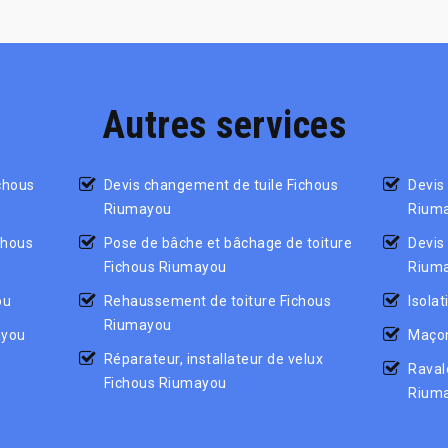
Autres services
ichous
Devis changement de tuile Fichous
Devis
Riumayou
Rium
chous
Pose de bâche et bâchage de toiture
Devis 
Fichous Riumayou
Rium
ou
Rehaussement de toiture Fichous
Isola
Riumayou
ayou
Maçon
Réparateur, installateur de velux
Raval
Fichous Riumayou
Rium