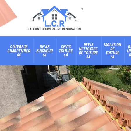
DEVIS
ISOLATION
COUVREUR
DEVIS
DEVIS
R
NETTOYAGE
DE
CHARPENTIER
ZINGUEUR
TOITURE
I
DE TOITURE
TOITURE
64
64
64
D
64
64