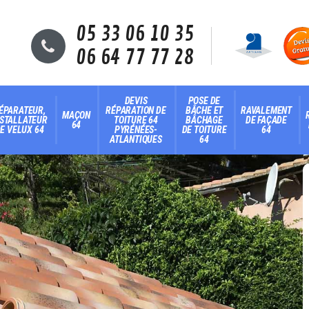
05 33 06 10 35
06 64 77 77 28
DEVIS
POSE DE
ÉPARATEUR,
RÉPARATION DE
BÂCHE ET
RAVALEMENT
MAÇON
NSTALLATEUR
TOITURE 64
BÂCHAGE
DE FAÇADE
64
E VELUX 64
PYRÉNÉES-
DE TOITURE
64
ATLANTIQUES
64