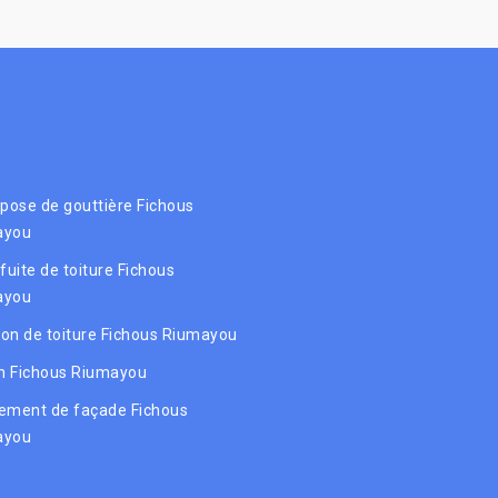
 pose de gouttière Fichous
ayou
fuite de toiture Fichous
ayou
tion de toiture Fichous Riumayou
 Fichous Riumayou
ement de façade Fichous
ayou