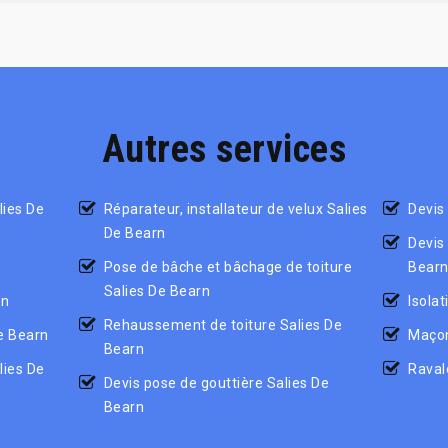
Autres services
lies De
Réparateur, installateur de velux Salies
Devis
De Bearn
Devis
Pose de bâche et bâchage de toiture
Bearn
Salies De Bearn
rn
Isolat
Rehaussement de toiture Salies De
De Bearn
Maçon
Bearn
lies De
Raval
Devis pose de gouttière Salies De
Bearn