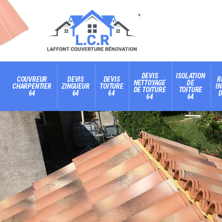
DEVIS
ISOLATION
COUVREUR
DEVIS
DEVIS
R
NETTOYAGE
DE
CHARPENTIER
ZINGUEUR
TOITURE
I
DE TOITURE
TOITURE
64
64
64
D
64
64