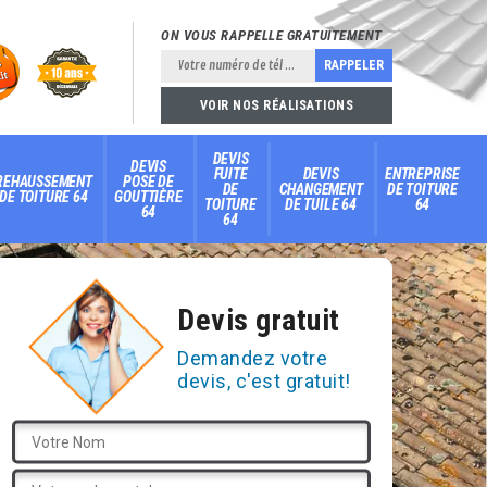
ON VOUS RAPPELLE GRATUITEMENT
VOIR NOS RÉALISATIONS
DEVIS
DEVIS
FUITE
DEVIS
ENTREPRISE
REHAUSSEMENT
POSE DE
DE
CHANGEMENT
DE TOITURE
DE TOITURE 64
GOUTTIÈRE
TOITURE
DE TUILE 64
64
64
64
Devis gratuit
Demandez votre
devis, c'est gratuit!