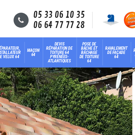
05 33 06 10 35
06 64 77 77 28
DEVIS
POSE DE
ÉPARATEUR,
RÉPARATION DE
BÂCHE ET
RAVALEMENT
MAÇON
NSTALLATEUR
TOITURE 64
BÂCHAGE
DE FAÇADE
64
E VELUX 64
PYRÉNÉES-
DE TOITURE
64
ATLANTIQUES
64