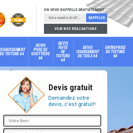
ON VOUS RAPPELLE GRATUITEMENT
VOIR NOS RÉALISATIONS
DEVIS
DEVIS
FUITE
DEVIS
ENTREPRISE
REHAUSSEMENT
POSE DE
DE
CHANGEMENT
DE TOITURE
DE TOITURE 64
GOUTTIÈRE
TOITURE
DE TUILE 64
64
64
64
Devis gratuit
Demandez votre
devis, c'est gratuit!