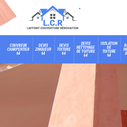
DEVIS
ISOLATION
COUVREUR
DEVIS
DEVIS
R
NETTOYAGE
DE
CHARPENTIER
ZINGUEUR
TOITURE
I
DE TOITURE
TOITURE
64
64
64
D
64
64