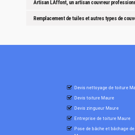
Artisan LAffont, un artisan couvreur professionn
Remplacement de tuiles et autres types de couver
Devis nettoyage de toiture M
Devis toiture Maure
Devis zingueur Maure
Entreprise de toiture Maure
Pose de bâche et bâchage de 