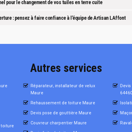
el pour le changement de vos tuiles en terre cuite
ture : pensez à faire confiance à l’équipe de Artisan LAffont
Autres services
aure
Réparateur, installateur de velux
Devis
Maure
6446
Rehaussement de toiture Maure
Isola
Devis pose de gouttière Maure
Maço
Couvreur charpentier Maure
Raval
toiture