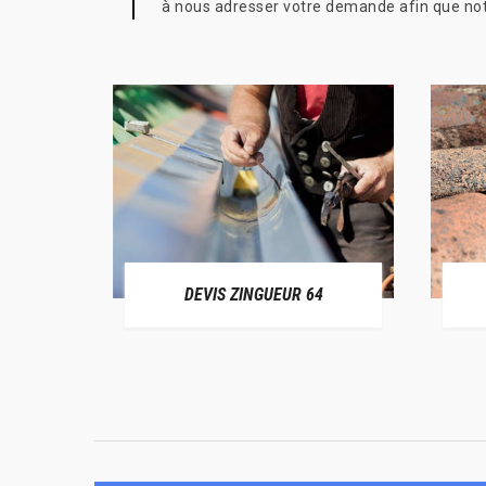
à nous adresser votre demande afin que notr
ER 64
DEVIS ZINGUEUR 64