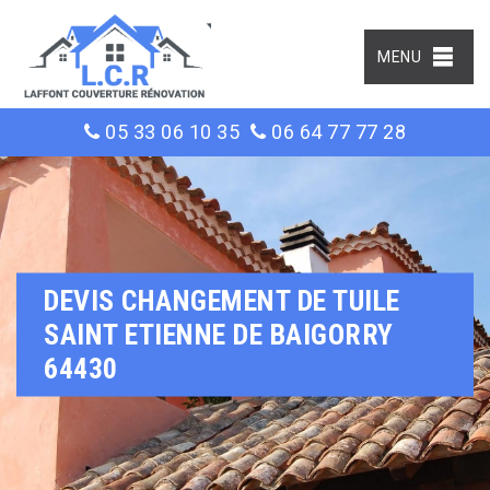
MENU
05 33 06 10 35
06 64 77 77 28
DEVIS CHANGEMENT DE TUILE
SAINT ETIENNE DE BAIGORRY
64430