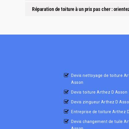
Réparation de toiture à un prix pas cher : orient
Devis nettoyage de toiture Ar
Asson
Devis toiture Arthez D Asson
Devis zingueur Arthez D Ass
Entreprise de toiture Arthez 
Devis changement de tuile Ar
Asson