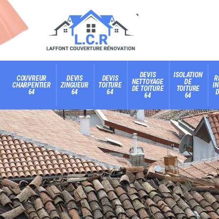
DEVIS
ISOLATION
COUVREUR
DEVIS
DEVIS
R
NETTOYAGE
DE
CHARPENTIER
ZINGUEUR
TOITURE
I
DE TOITURE
TOITURE
64
64
64
D
64
64