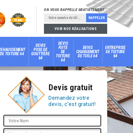
ON VOUS RAPPELLE GRATUITEMENT
VOIR NOS RÉALISATIONS
DEVIS
DEVIS
FUITE
DEVIS
ENTREPRISE
REHAUSSEMENT
POSE DE
DE
CHANGEMENT
DE TOITURE
DE TOITURE 64
GOUTTIÈRE
TOITURE
DE TUILE 64
64
64
64
Devis gratuit
Demandez votre
devis, c'est gratuit!