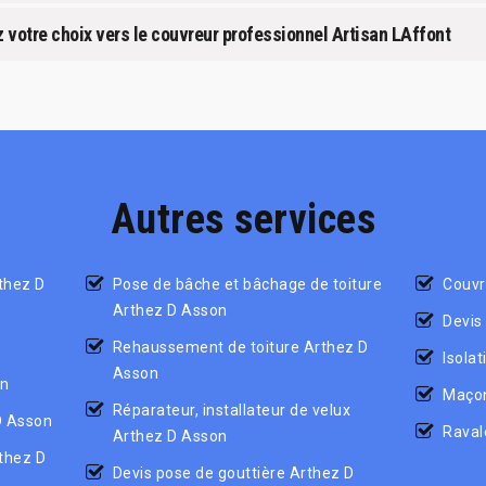
ez votre choix vers le couvreur professionnel Artisan LAffont
Autres services
thez D
Pose de bâche et bâchage de toiture
Couvr
Arthez D Asson
Devis
Rehaussement de toiture Arthez D
Isola
Asson
on
Maçon
Réparateur, installateur de velux
D Asson
Raval
Arthez D Asson
thez D
Devis pose de gouttière Arthez D