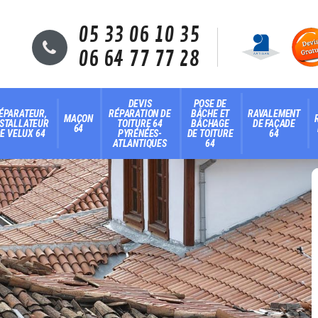
05 33 06 10 35
06 64 77 77 28
DEVIS
POSE DE
ÉPARATEUR,
RÉPARATION DE
BÂCHE ET
RAVALEMENT
MAÇON
NSTALLATEUR
TOITURE 64
BÂCHAGE
DE FAÇADE
64
E VELUX 64
PYRÉNÉES-
DE TOITURE
64
ATLANTIQUES
64