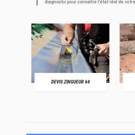
diagnostic pour connaître l’état réel de votre
ER 64
DEVIS ZINGUEUR 64