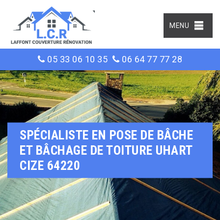
MENU
05 33 06 10 35
06 64 77 77 28
SPÉCIALISTE EN POSE DE BÂCHE
ET BÂCHAGE DE TOITURE UHART
CIZE 64220