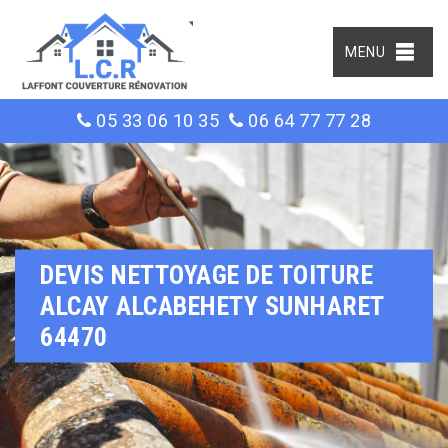
MENU
05 33 06 10 35
06 64 77 77 28
DEVIS NETTOYAGE DE TOITURE
ALCAY ALCABEHETY SUNHARET
64470