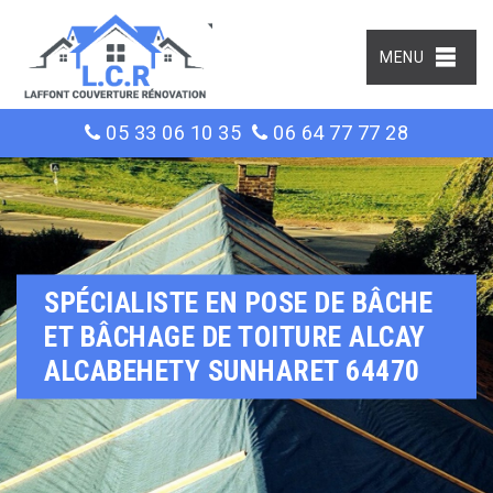
MENU
05 33 06 10 35
06 64 77 77 28
SPÉCIALISTE EN POSE DE BÂCHE
ET BÂCHAGE DE TOITURE ALCAY
ALCABEHETY SUNHARET 64470