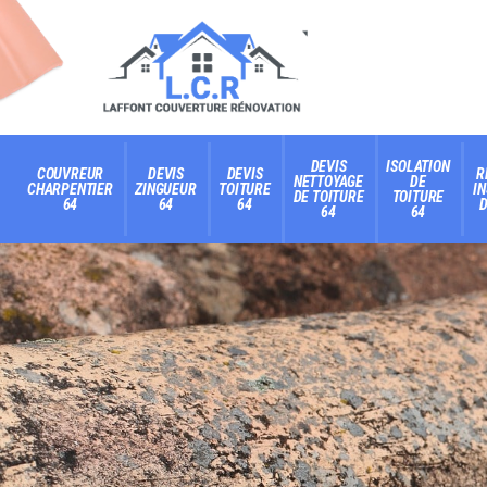
DEVIS
ISOLATION
COUVREUR
DEVIS
DEVIS
R
NETTOYAGE
DE
CHARPENTIER
ZINGUEUR
TOITURE
I
DE TOITURE
TOITURE
64
64
64
D
64
64