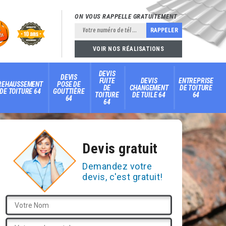
ON VOUS RAPPELLE GRATUITEMENT
VOIR NOS RÉALISATIONS
DEVIS
DEVIS
FUITE
DEVIS
ENTREPRISE
REHAUSSEMENT
POSE DE
DE
CHANGEMENT
DE TOITURE
DE TOITURE 64
GOUTTIÈRE
TOITURE
DE TUILE 64
64
64
64
Devis gratuit
Demandez votre
devis, c'est gratuit!