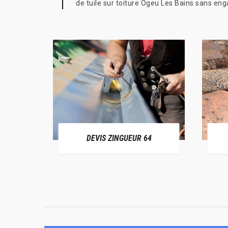
de tuile sur toiture Ogeu Les Bains sans e
ER 64
DEVIS ZINGUEUR 64