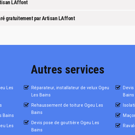
rtisan LAffont
aré gratuitement par Artisan LAffont
Autres services
geu Les
Réparateur, installateur de velux Ogeu
Devis
Les Bains
Bains
s
Rehaussement de toiture Ogeu Les
Isola
Bains
s Bains
Maçon
Devis pose de gouttière Ogeu Les
geu Les
Raval
Bains