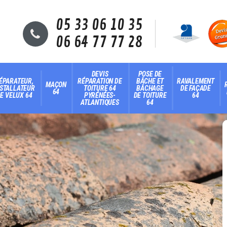
05 33 06 10 35
06 64 77 77 28
DEVIS
POSE DE
ÉPARATEUR,
RÉPARATION DE
BÂCHE ET
RAVALEMENT
MAÇON
NSTALLATEUR
TOITURE 64
BÂCHAGE
DE FAÇADE
64
E VELUX 64
PYRÉNÉES-
DE TOITURE
64
ATLANTIQUES
64