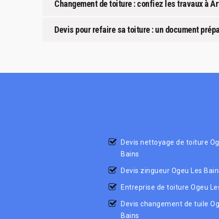
Changement de toiture : confiez les travaux à A
Devis pour refaire sa toiture : un document prép
Devis nettoyage de toiture O
Bains
Devis zingueur Ogeu Les Bain
Entreprise de toiture Ogeu Le
Devis changement de tuile O
Bains