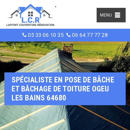
MENU
05 33 06 10 35
06 64 77 77 28
SPÉCIALISTE EN POSE DE BÂCHE
ET BÂCHAGE DE TOITURE OGEU
LES BAINS 64680