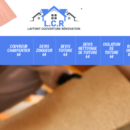
DEVIS
ISOLATION
COUVREUR
DEVIS
DEVIS
R
NETTOYAGE
DE
CHARPENTIER
ZINGUEUR
TOITURE
I
DE TOITURE
TOITURE
64
64
64
D
64
64