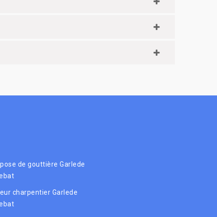
 pose de gouttière Garlede
ebat
eur charpentier Garlede
ebat