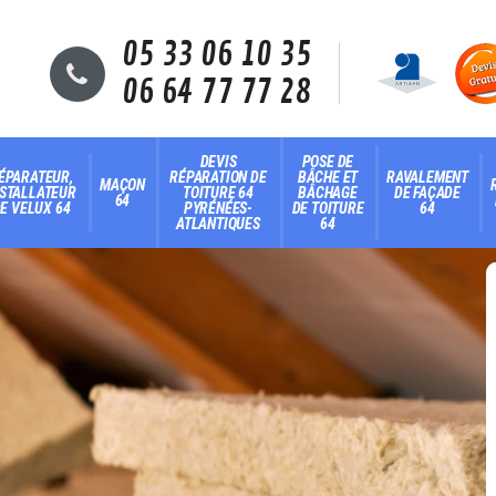
05 33 06 10 35
06 64 77 77 28
DEVIS
POSE DE
ÉPARATEUR,
RÉPARATION DE
BÂCHE ET
RAVALEMENT
MAÇON
NSTALLATEUR
TOITURE 64
BÂCHAGE
DE FAÇADE
64
E VELUX 64
PYRÉNÉES-
DE TOITURE
64
ATLANTIQUES
64