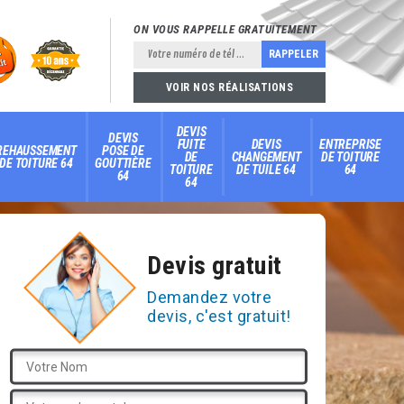
ON VOUS RAPPELLE GRATUITEMENT
VOIR NOS RÉALISATIONS
DEVIS
DEVIS
FUITE
DEVIS
ENTREPRISE
REHAUSSEMENT
POSE DE
DE
CHANGEMENT
DE TOITURE
DE TOITURE 64
GOUTTIÈRE
TOITURE
DE TUILE 64
64
64
64
Devis gratuit
Demandez votre
devis, c'est gratuit!