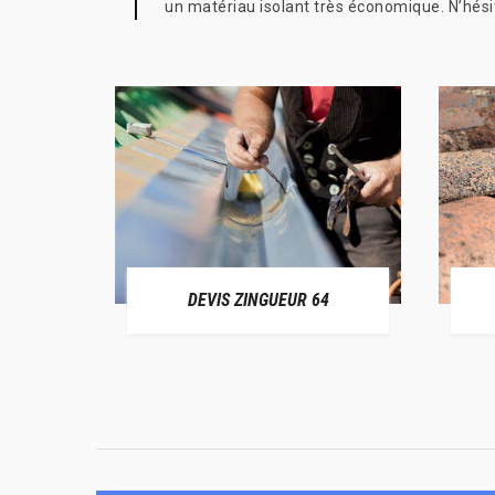
un matériau isolant très économique. N’hésit
ER 64
DEVIS ZINGUEUR 64