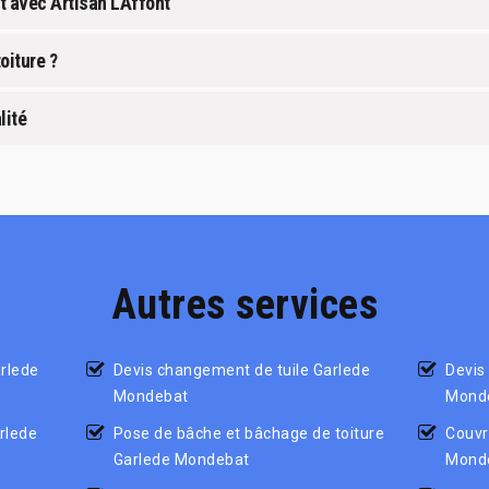
art avec Artisan LAffont
oiture ?
lité
Autres services
arlede
Devis changement de tuile Garlede
Devis
Mondebat
Mond
rlede
Pose de bâche et bâchage de toiture
Couvr
Garlede Mondebat
Mond