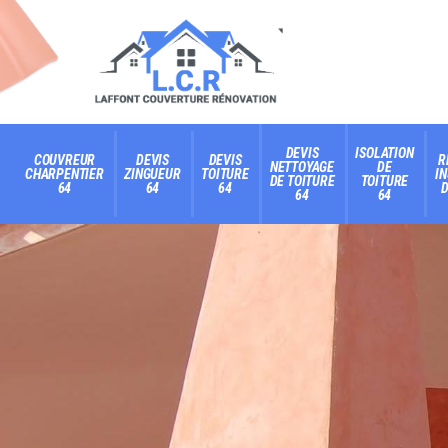
DEVIS
ISOLATION
COUVREUR
DEVIS
DEVIS
R
NETTOYAGE
DE
CHARPENTIER
ZINGUEUR
TOITURE
I
DE TOITURE
TOITURE
64
64
64
D
64
64