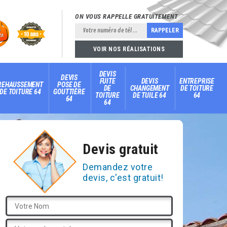
ON VOUS RAPPELLE GRATUITEMENT
VOIR NOS RÉALISATIONS
DEVIS
DEVIS
FUITE
DEVIS
ENTREPRISE
REHAUSSEMENT
POSE DE
DE
CHANGEMENT
DE TOITURE
DE TOITURE 64
GOUTTIÈRE
TOITURE
DE TUILE 64
64
64
64
Devis gratuit
Demandez votre
devis, c'est gratuit!